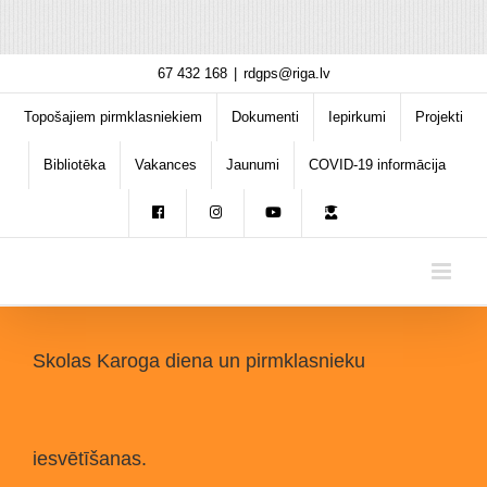
Skip
67 432 168
|
rdgps@riga.lv
to
content
Topošajiem pirmklasniekiem
Dokumenti
Iepirkumi
Projekti
Bibliotēka
Vakances
Jaunumi
COVID-19 informācija
Skolas Karoga diena un pirmklasnieku
iesvētīšanas.