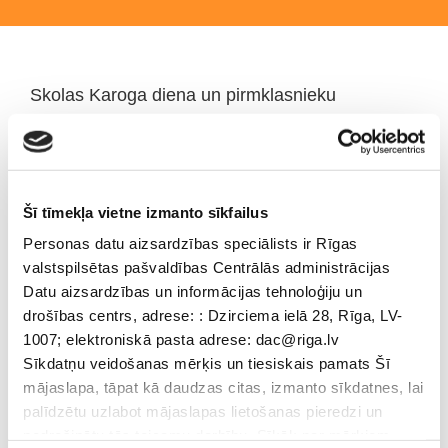
Skolas Karoga diena un pirmklasnieku
iesvētīšanas.
17.10.2019. Rīgas Daugavgrīvas vidusskolā kola noritēja
dubultie svētki – Skolas Karoga diena un pirmklasnieku
Šī tīmekļa vietne izmanto sīkfailus
iesvētīšanas pasākums.
Personas datu aizsardzības speciālists ir Rīgas
Skolas Karoga godināšana ir senā Rīgas Daugavgrīvas
valstspilsētas pašvaldības Centrālās administrācijas
vidusskolas tradīcija. Šajā dienā skolas aktu zālē pulcējās
Datu aizsardzības un informācijas tehnoloģiju un
skolas audzēkņi, skolotāji un darbinieki. Pasākuma laikā tika
drošības centrs, adrese: : Dzirciema ielā 28, Rīga, LV-
svinīgi ienests skolas karogs, skanēja Latvijas valsts himna,
1007; elektroniskā pasta adrese: dac@riga.lv
kā arī Rīgas Daugavgrīvas vidusskolas himna. Pasākuma
vadītāji atgādināja visiem klātesošajiem par valsts un skolas
Sīkdatņu veidošanas mērķis un tiesiskais pamats Šī
simbolu nozīmi sabiedrības un skolas dzīvē.
mājaslapa, tāpat kā daudzas citas, izmanto sīkdatnes, lai
palīdzētu uzlabot mājaslapas lietošanas pieredzi un
Katru gadu Rīgas Daugavgrīvas vidusskolā tiek organizēts
nodrošinātu tās teicamu darbību. Sīkāk par mērķiem
pirmklasnieku iesvētīšanas pasākums. Pēc skolas tradīcijas