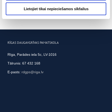
partneriem, kuri to var apvienot ar citu informāciju, ko
Lietojiet tikai nepieciešamos sīkfailus
viņiem sniedzat vai ko viņi apkopo, kad lietojat viņu
pakalpojumus.
RĪGAS DAUGAVGRĪVAS PAMATSKOLA
Rīga, Parādes iela 5c, LV-1016
Tālrunis: 67 432 168
E-pasts:
rdgps@riga.lv