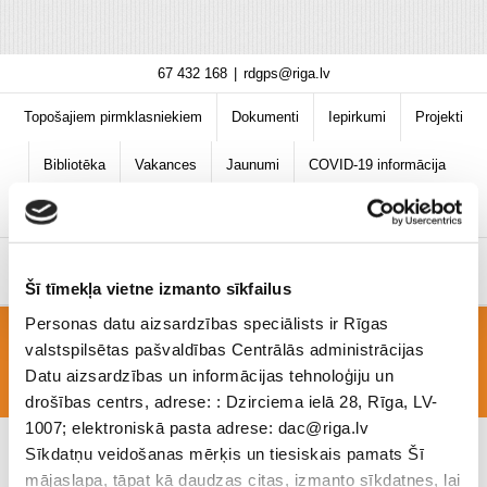
Skip
67 432 168
|
rdgps@riga.lv
to
content
Topošajiem pirmklasniekiem
Dokumenti
Iepirkumi
Projekti
Bibliotēka
Vakances
Jaunumi
COVID-19 informācija
Šī tīmekļa vietne izmanto sīkfailus
Personas datu aizsardzības speciālists ir Rīgas
valstspilsētas pašvaldības Centrālās administrācijas
skola jura
Datu aizsardzības un informācijas tehnoloģiju un
drošības centrs, adrese: : Dzirciema ielā 28, Rīga, LV-
1007; elektroniskā pasta adrese: dac@riga.lv
Sīkdatņu veidošanas mērķis un tiesiskais pamats Šī
mājaslapa, tāpat kā daudzas citas, izmanto sīkdatnes, lai