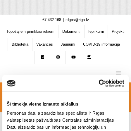
Skip
67 432 168
|
rdgps@riga.lv
to
content
Topošajiem pirmklasniekiem
Dokumenti
Iepirkumi
Projekti
Bibliotēka
Vakances
Jaunumi
COVID-19 informācija
Asas-adatas
Šī tīmekļa vietne izmanto sīkfailus
Personas datu aizsardzības speciālists ir Rīgas
valstspilsētas pašvaldības Centrālās administrācijas
Datu aizsardzības un informācijas tehnoloģiju un