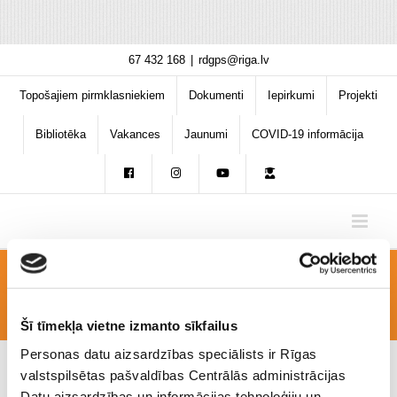
Skip
67 432 168
|
rdgps@riga.lv
to
content
Topošajiem pirmklasniekiem
Dokumenti
Iepirkumi
Projekti
Bibliotēka
Vakances
Jaunumi
COVID-19 informācija
IMG_3933
Šī tīmekļa vietne izmanto sīkfailus
Personas datu aizsardzības speciālists ir Rīgas
valstspilsētas pašvaldības Centrālās administrācijas
Datu aizsardzības un informācijas tehnoloģiju un