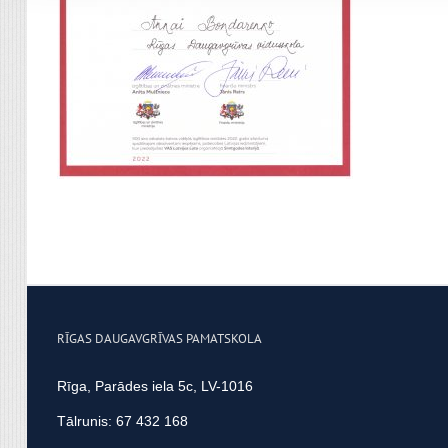
apvienot ar citu informācij
RĪGAS DAUGAVGRĪVAS PAMATSKOLA
Rīga, Parādes iela 5c, LV-1016
Tālrunis: 67 432 168