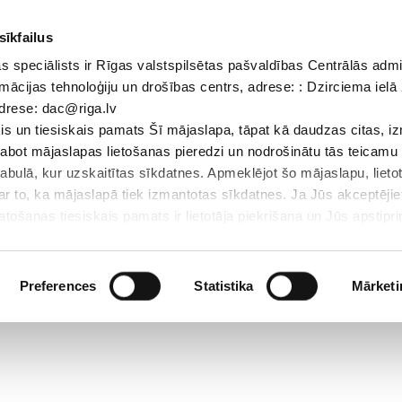
sīkfailus
 speciālists ir Rīgas valstspilsētas pašvaldības Centrālās admi
Dokumenti
Iepirkumi
Projekti
Bibliotēka
Vakances
Jaunu
mācijas tehnoloģiju un drošības centrs, adrese: : Dzirciema ielā 
adrese: dac@riga.lv
Skolēniem
Skolotājiem
Vecākiem
Personāl
s un tiesiskais pamats Šī mājaslapa, tāpat kā daudzas citas, i
zlabot mājaslapas lietošanas pieredzi un nodrošinātu tās teicamu
abulā, kur uzskaitītas sīkdatnes. Apmeklējot šo mājaslapu, lieto
par to, ka mājaslapā tiek izmantotas sīkdatnes. Ja Jūs akceptējie
ošanas tiesiskais pamats ir lietotāja piekrišana un Jūs apstiprin
par sīkdatnēm, to izmantošanas nolūkiem, gadījumiem, kad inform
Personas datu aizsardzības speciālists ir Rīgas valstspilsētas 
Datu aizsardzības un informācijas tehnoloģiju un drošības centrs
Preferences
Statistika
Mārketi
LV-1007; elektroniskā pasta adrese: dac@riga.lv
lai personalizētu saturu un reklāmas, nodrošinātu sociālo saziņa
u datplūsmu. Informāciju par to, kā jūs izmantojat mūsu vietni, 
ās saziņas līdzekļu, reklamēšanas un analīzes partneriem, kuri