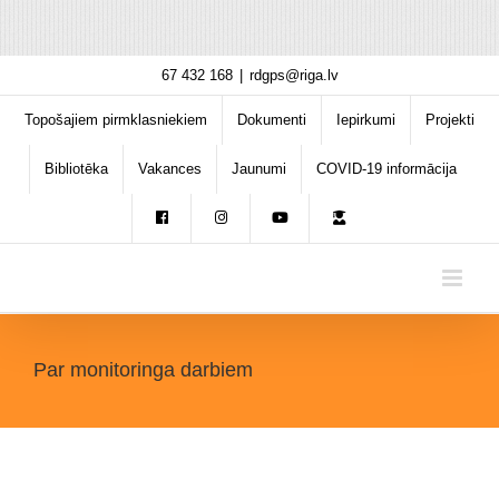
Skip
67 432 168
|
rdgps@riga.lv
to
content
Topošajiem pirmklasniekiem
Dokumenti
Iepirkumi
Projekti
Bibliotēka
Vakances
Jaunumi
COVID-19 informācija
Par monitoringa darbiem