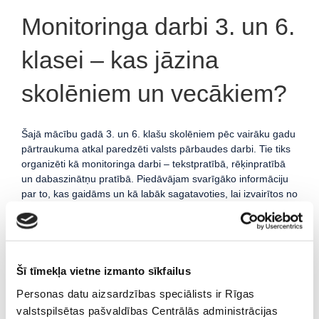
Monitoringa darbi 3. un 6.
klasei – kas jāzina
skolēniem un vecākiem?
Šajā mācību gadā 3. un 6. klašu skolēniem pēc vairāku gadu
pārtraukuma atkal paredzēti valsts pārbaudes darbi. Tie tiks
organizēti kā monitoringa darbi – tekstpratībā, rēķinpratībā
un dabaszinātņu pratībā. Piedāvājam svarīgāko informāciju
par to, kas gaidāms un kā labāk sagatavoties, lai izvairītos no
lieka stresa pārbaudījumu laikā.
Kas ir monitoringa darbi un kad tie notiks?
Monitoringa darbi ir valsts organizēti pārbaudes darbi, kas
Šī tīmekļa vietne izmanto sīkfailus
ļauj novērtēt skolēnu zināšanas un prasmes dažādās jomās.
Personas datu aizsardzības speciālists ir Rīgas
Tie palīdz skolotājiem, vecākiem un pašiem bērniem saprast,
valstspilsētas pašvaldības Centrālās administrācijas
kā veicas ar mācībām un kur vēl nepieciešams papildu