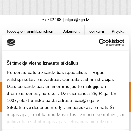
Skip
67 432 168
|
rdgps@riga.lv
to
content
Topošajiem pirmklasniekiem
Dokumenti
Iepirkumi
Projekti
Bibliotēka
Vakances
Jaunumi
COVID-19 informācija
Šī tīmekļa vietne izmanto sīkfailus
Personas datu aizsardzības speciālists ir Rīgas
valstspilsētas pašvaldības Centrālās administrācijas
Datu aizsardzības un informācijas tehnoloģiju un
drošības centrs, adrese: : Dzirciema ielā 28, Rīga, LV-
NR 2
1007; elektroniskā pasta adrese: dac@riga.lv
Sīkdatņu veidošanas mērķis un tiesiskais pamats Šī
mājaslapa, tāpat kā daudzas citas, izmanto sīkdatnes, lai
palīdzētu uzlabot mājaslapas lietošanas pieredzi un
nodrošinātu tās teicamu darbību. Sīkāk par mērķiem