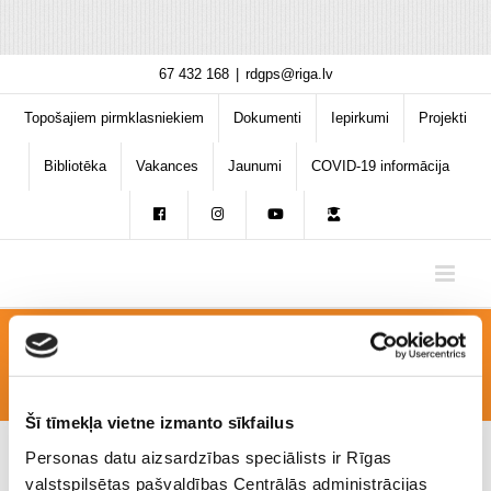
Skip
67 432 168
|
rdgps@riga.lv
to
content
Topošajiem pirmklasniekiem
Dokumenti
Iepirkumi
Projekti
Bibliotēka
Vakances
Jaunumi
COVID-19 informācija
Polija
Šī tīmekļa vietne izmanto sīkfailus
Personas datu aizsardzības speciālists ir Rīgas
valstspilsētas pašvaldības Centrālās administrācijas