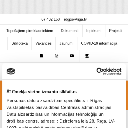
Skip
67 432 168
|
rdgps@riga.lv
to
content
Topošajiem pirmklasniekiem
Dokumenti
Iepirkumi
Projekti
Bibliotēka
Vakances
Jaunumi
COVID-19 informācija
Šī tīmekļa vietne izmanto sīkfailus
Foto_7
Personas datu aizsardzības speciālists ir Rīgas
valstspilsētas pašvaldības Centrālās administrācijas
Datu aizsardzības un informācijas tehnoloģiju un
drošības centrs, adrese: : Dzirciema ielā 28, Rīga, LV-
1007; elektroniskā pasta adrese: dac@riga.lv