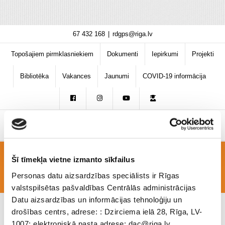
Skip
67 432 168
|
rdgps@riga.lv
to
content
Topošajiem pirmklasniekiem
Dokumenti
Iepirkumi
Projekti
Bibliotēka
Vakances
Jaunumi
COVID-19 informācija
Šī tīmekļa vietne izmanto sīkfailus
1.-4.kl.
Personas datu aizsardzības speciālists ir Rīgas
valstspilsētas pašvaldības Centrālās administrācijas
Datu aizsardzības un informācijas tehnoloģiju un
drošības centrs, adrese: : Dzirciema ielā 28, Rīga, LV-
1007; elektroniskā pasta adrese: dac@riga.lv