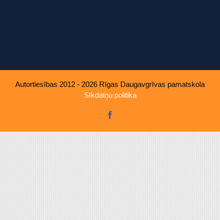
u, ko viņiem sniedzat vai ko viņi apkopo, kad lietojat viņu pakal
Autortiesības 2012 - 2026 Rīgas Daugavgrīvas pamatskola
Sīkdatņu politika
Facebook