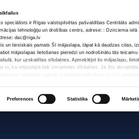
sīkfailus
 speciālists ir Rīgas valstspilsētas pašvaldības Centrālās admi
Dokumenti
Iepirkumi
Projekti
Bibliotēka
Vakances
Jaunu
mācijas tehnoloģiju un drošības centrs, adrese: : Dzirciema ielā 
adrese: dac@riga.lv
Skolēniem
Skolotājiem
Vecākiem
Personāl
s un tiesiskais pamats Šī mājaslapa, tāpat kā daudzas citas, i
zlabot mājaslapas lietošanas pieredzi un nodrošinātu tās teicamu
Sā
abulā, kur uzskaitītas sīkdatnes. Apmeklējot šo mājaslapu, lieto
par to, ka mājaslapā tiek izmantotas sīkdatnes. Ja Jūs akceptējie
ošanas tiesiskais pamats ir lietotāja piekrišana un Jūs apstiprin
par sīkdatnēm, to izmantošanas nolūkiem, gadījumiem, kad inform
Personas datu aizsardzības speciālists ir Rīgas valstspilsētas 
Datu aizsardzības un informācijas tehnoloģiju un drošības centrs
Preferences
Statistika
Mārketi
LV-1007; elektroniskā pasta adrese: dac@riga.lv
lai personalizētu saturu un reklāmas, nodrošinātu sociālo saziņa
u datplūsmu. Informāciju par to, kā jūs izmantojat mūsu vietni, 
ās saziņas līdzekļu, reklamēšanas un analīzes partneriem, kuri