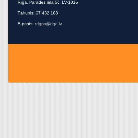
Rīga, Parādes iela 5c, LV-1016
apvienot ar citu informācij
Tālrunis: 67 432 168
E-pasts:
rdgps@riga.lv