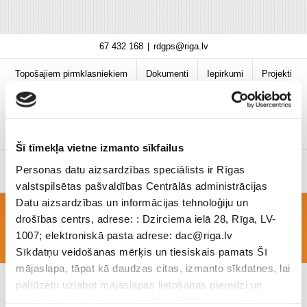
Skip
67 432 168
|
rdgps@riga.lv
to
content
Topošajiem pirmklasniekiem
Dokumenti
Iepirkumi
Projekti
Bibliotēka
Vakances
Jaunumi
COVID-19 informācija
Šī tīmekļa vietne izmanto sīkfailus
Personas datu aizsardzības speciālists ir Rīgas
valstspilsētas pašvaldības Centrālās administrācijas
Datu aizsardzības un informācijas tehnoloģiju un
drošības centrs, adrese: : Dzirciema ielā 28, Rīga, LV-
PSD-23-15-ins-_Mac_ekskursiju_organizesana
1007; elektroniskā pasta adrese: dac@riga.lv
Sīkdatņu veidošanas mērķis un tiesiskais pamats Šī
mājaslapa, tāpat kā daudzas citas, izmanto sīkdatnes, lai
palīdzētu uzlabot mājaslapas lietošanas pieredzi un
nodrošinātu tās teicamu darbību. Sīkāk par mērķiem