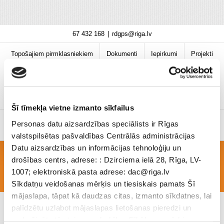
Skip
67 432 168
|
rdgps@riga.lv
to
content
Topošajiem pirmklasniekiem
Dokumenti
Iepirkumi
Projekti
Bibliotēka
Vakances
Jaunumi
COVID-19 informācija
Šī tīmekļa vietne izmanto sīkfailus
Personas datu aizsardzības speciālists ir Rīgas
valstspilsētas pašvaldības Centrālās administrācijas
Datu aizsardzības un informācijas tehnoloģiju un
drošības centrs, adrese: : Dzirciema ielā 28, Rīga, LV-
PSD-23-12-ins_ekskursija
1007; elektroniskā pasta adrese: dac@riga.lv
Sīkdatņu veidošanas mērķis un tiesiskais pamats Šī
mājaslapa, tāpat kā daudzas citas, izmanto sīkdatnes, lai
palīdzētu uzlabot mājaslapas lietošanas pieredzi un
nodrošinātu tās teicamu darbību. Sīkāk par mērķiem