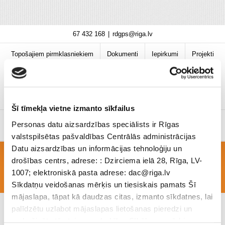
Skip
67 432 168
|
rdgps@riga.lv
to
content
Topošajiem pirmklasniekiem
Dokumenti
Iepirkumi
Projekti
Bibliotēka
Vakances
Jaunumi
COVID-19 informācija
Šī tīmekļa vietne izmanto sīkfailus
Personas datu aizsardzības speciālists ir Rīgas
valstspilsētas pašvaldības Centrālās administrācijas
Datu aizsardzības un informācijas tehnoloģiju un
drošības centrs, adrese: : Dzirciema ielā 28, Rīga, LV-
PSD-22-5-rgs projektu_ned
1007; elektroniskā pasta adrese: dac@riga.lv
Sīkdatņu veidošanas mērķis un tiesiskais pamats Šī
mājaslapa, tāpat kā daudzas citas, izmanto sīkdatnes, lai
palīdzētu uzlabot mājaslapas lietošanas pieredzi un
nodrošinātu tās teicamu darbību. Sīkāk par mērķiem