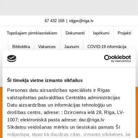
Skip
67 432 168
|
rdgps@riga.lv
to
content
Topošajiem pirmklasniekiem
Dokumenti
Iepirkumi
Projekti
Bibliotēka
Vakances
Jaunumi
COVID-19 informācija
Šī tīmekļa vietne izmanto sīkfailus
Personas datu aizsardzības speciālists ir Rīgas
valstspilsētas pašvaldības Centrālās administrācijas
46-
Datu aizsardzības un informācijas tehnoloģiju un
drošības centrs, adrese: : Dzirciema ielā 28, Rīga, LV-
1007; elektroniskā pasta adrese: dac@riga.lv
Sīkdatņu veidošanas mērķis un tiesiskais pamats Šī
nts_izglītības_procesa_org_COVID_19_25.08.20
mājaslapa, tāpat kā daudzas citas, izmanto sīkdatnes, lai