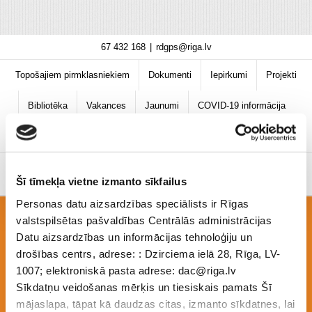
Skip
67 432 168
|
rdgps@riga.lv
to
content
Topošajiem pirmklasniekiem
Dokumenti
Iepirkumi
Projekti
Bibliotēka
Vakances
Jaunumi
COVID-19 informācija
Šī tīmekļa vietne izmanto sīkfailus
Personas datu aizsardzības speciālists ir Rīgas
valstspilsētas pašvaldības Centrālās administrācijas
3-not-
Datu aizsardzības un informācijas tehnoloģiju un
drošības centrs, adrese: : Dzirciema ielā 28, Rīga, LV-
1007; elektroniskā pasta adrese: dac@riga.lv
Sīkdatņu veidošanas mērķis un tiesiskais pamats Šī
s_izglitojamo_elektrodrošība_drosibas_noteikumi__
mājaslapa, tāpat kā daudzas citas, izmanto sīkdatnes, lai