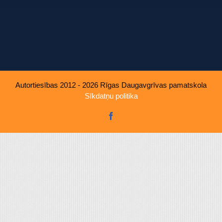
u, ko viņiem sniedzat vai ko viņi apkopo, kad lietojat viņu pakal
Autortiesības 2012 - 2026 Rīgas Daugavgrīvas pamatskola
Sīkdatņu politika
Facebook