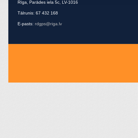
Rīga, Parādes iela 5c, LV-1016
apvienot ar citu informācij
Tālrunis: 67 432 168
E-pasts:
rdgps@riga.lv