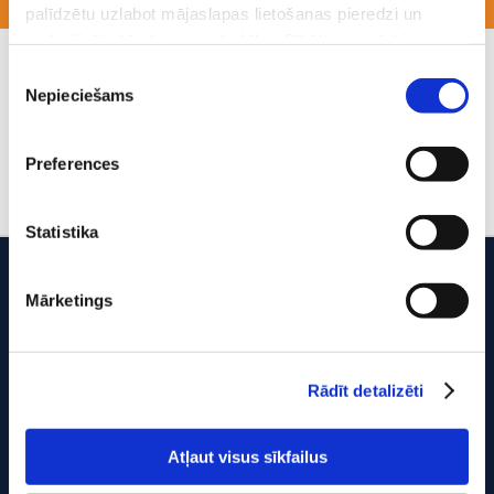
palīdzētu uzlabot mājaslapas lietošanas pieredzi un
nodrošinātu tās teicamu darbību. Sīkāk par mērķiem
skatīt tabulā, kur uzskaitītas sīkdatnes. Apmeklējot šo
Piekrišanas
mājaslapu, lietotājam tiek attēlots logs ar ziņojumu par to,
Nepieciešams
izvēle
11-not-s_ par_drošību_uz_ledus_un_ūdens01.09.13
ka mājaslapā tiek izmantotas sīkdatnes. Ja Jūs
akceptējiet sīkdatņu pieņemšanu, sīkdatņu izmatošanas
Preferences
tiesiskais pamats ir lietotāja piekrišana un Jūs
apstipriniet, ka esiet iepazinies ar informāciju par
sīkdatnēm, to izmantošanas nolūkiem, gadījumiem, kad
Statistika
informācija tiek nodota trešajām personai. Personas datu
aizsardzības speciālists ir Rīgas valstspilsētas
RĪGAS DAUGAVGRĪVAS PAMATSKOLA
Mārketings
pašvaldības Centrālās administrācijas Datu aizsardzības
un informācijas tehnoloģiju un drošības centrs, adrese: :
Rīga, Parādes iela 5c, LV-1016
Dzirciema ielā 28, Rīga, LV-1007; elektroniskā pasta
adrese: dac@riga.lv
Tālrunis: 67 432 168
Rādīt detalizēti
E-pasts:
rdgps@riga.lv
Mēs izmantojam sīkfailus, lai personalizētu saturu un
Atļaut visus sīkfailus
reklāmas, nodrošinātu sociālo saziņas līdzekļu funkcijas
un analizētu mūsu datplūsmu. Informāciju par to, kā jūs