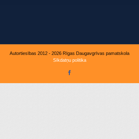
u, ko viņiem sniedzat vai ko viņi apkopo, kad lietojat viņu pakal
Autortiesības 2012 - 2026 Rīgas Daugavgrīvas pamatskola
Sīkdatņu politika
Facebook