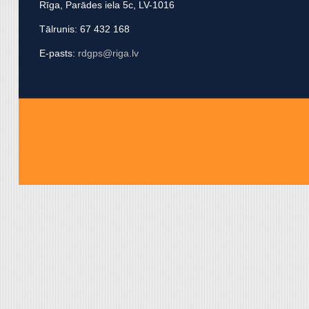
Rīga, Parādes iela 5c, LV-1016
apvienot ar citu informācij
Tālrunis: 67 432 168
E-pasts:
rdgps@riga.lv