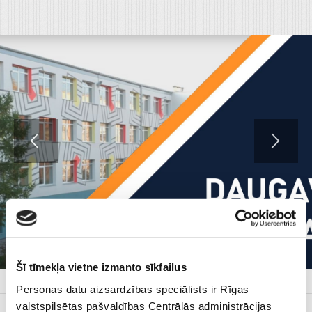
Skip
to
content
Šī tīmekļa vietne izmanto sīkfailus
67 432 168
|
rdgps@riga.lv
Personas datu aizsardzības speciālists ir Rīgas
valstspilsētas pašvaldības Centrālās administrācijas
Topošajiem pirmklasniekiem
Dokumenti
Iepirkumi
Projekti