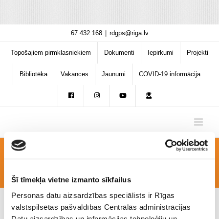
Skip
67 432 168
|
rdgps@riga.lv
to
content
Topošajiem pirmklasniekiem
Dokumenti
Iepirkumi
Projekti
Bibliotēka
Vakances
Jaunumi
COVID-19 informācija
3
Šī tīmekļa vietne izmanto sīkfailus
Personas datu aizsardzības speciālists ir Rīgas
valstspilsētas pašvaldības Centrālās administrācijas
Datu aizsardzības un informācijas tehnoloģiju un