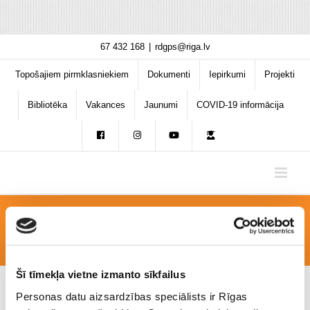
Skip
67 432 168
|
rdgps@riga.lv
to
content
Topošajiem pirmklasniekiem
Dokumenti
Iepirkumi
Projekti
Bibliotēka
Vakances
Jaunumi
COVID-19 informācija
20201117_111146
Šī tīmekļa vietne izmanto sīkfailus
Personas datu aizsardzības speciālists ir Rīgas