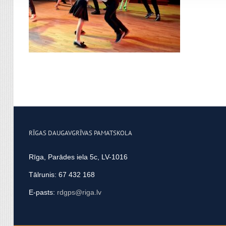
apvienot ar citu informācij
RĪGAS DAUGAVGRĪVAS PAMATSKOLA
Rīga, Parādes iela 5c, LV-1016
Tālrunis: 67 432 168
E-pasts:
rdgps@riga.lv