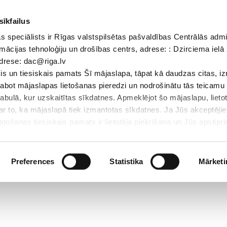
sīkfailus
 speciālists ir Rīgas valstspilsētas pašvaldības Centrālās admi
Dokumenti
Iepirkumi
Projekti
Bibliotēka
Vakances
Jaunu
mācijas tehnoloģiju un drošības centrs, adrese: : Dzirciema ielā 
adrese: dac@riga.lv
Skolēniem
Skolotājiem
Vecākiem
Personāl
s un tiesiskais pamats Šī mājaslapa, tāpat kā daudzas citas, i
zlabot mājaslapas lietošanas pieredzi un nodrošinātu tās teicamu
Sākums
/
Ma
abulā, kur uzskaitītas sīkdatnes. Apmeklējot šo mājaslapu, lieto
par to, ka mājaslapā tiek izmantotas sīkdatnes. Ja Jūs akceptējie
ošanas tiesiskais pamats ir lietotāja piekrišana un Jūs apstiprin
par sīkdatnēm, to izmantošanas nolūkiem, gadījumiem, kad inform
Personas datu aizsardzības speciālists ir Rīgas valstspilsētas 
Datu aizsardzības un informācijas tehnoloģiju un drošības centrs
Preferences
Statistika
Mārketi
LV-1007; elektroniskā pasta adrese: dac@riga.lv
lai personalizētu saturu un reklāmas, nodrošinātu sociālo saziņa
u datplūsmu. Informāciju par to, kā jūs izmantojat mūsu vietni, 
ās saziņas līdzekļu, reklamēšanas un analīzes partneriem, kuri