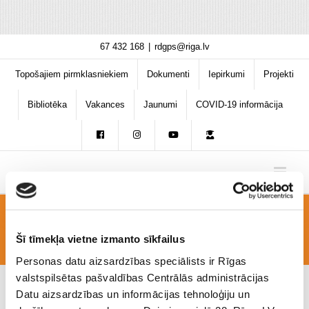
Skip
67 432 168
|
rdgps@riga.lv
to
content
Topošajiem pirmklasniekiem
Dokumenti
Iepirkumi
Projekti
Bibliotēka
Vakances
Jaunumi
COVID-19 informācija
majak
Šī tīmekļa vietne izmanto sīkfailus
Personas datu aizsardzības speciālists ir Rīgas
valstspilsētas pašvaldības Centrālās administrācijas
Datu aizsardzības un informācijas tehnoloģiju un