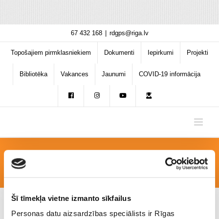
Skip
67 432 168
|
rdgps@riga.lv
to
content
Topošajiem pirmklasniekiem
Dokumenti
Iepirkumi
Projekti
Bibliotēka
Vakances
Jaunumi
COVID-19 informācija
IMG-20241102-WA0118
Šī tīmekļa vietne izmanto sīkfailus
Personas datu aizsardzības speciālists ir Rīgas