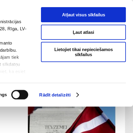
Atļaut visus sīkfailus
nistrācijas
mi
COVID-19 informācija
28, Rīga, LV-
Ļaut atlasi
s
Pārbaudes darbi
Kontakti
zmanto
Lietojiet tikai nepieciešamos
 darbību.
sīkfailus
Informācija skolotājiem
,
Jaunumi
/
Lai mierpilni un veselīgi valsts svētki!
tājam tiek
t sīkdatņu
iet, ka esiet
ācija tiek
pašvaldības
, adrese: :
ngs
Rādīt detalizēti
s līdzekļu
mēs arī
 to var