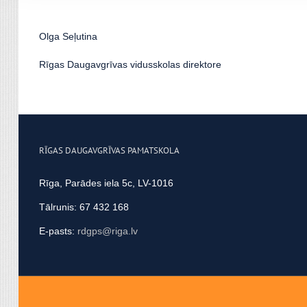
apvienot ar citu informācij
Olga Seļutina
Rīgas Daugavgrīvas vidusskolas direktore
RĪGAS DAUGAVGRĪVAS PAMATSKOLA
Rīga, Parādes iela 5c, LV-1016
Tālrunis: 67 432 168
E-pasts:
rdgps@riga.lv