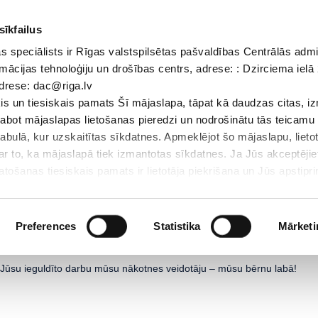
sīkfailus
 speciālists ir Rīgas valstspilsētas pašvaldības Centrālās admi
Dokumenti
Iepirkumi
Projekti
Bibliotēka
Vakances
Jaunu
mācijas tehnoloģiju un drošības centrs, adrese: : Dzirciema ielā 
adrese: dac@riga.lv
Skolēniem
Skolotājiem
Vecākiem
Personāl
s un tiesiskais pamats Šī mājaslapa, tāpat kā daudzas citas, i
zlabot mājaslapas lietošanas pieredzi un nodrošinātu tās teicamu
Sākums
/
abulā, kur uzskaitītas sīkdatnes. Apmeklējot šo mājaslapu, lieto
par to, ka mājaslapā tiek izmantotas sīkdatnes. Ja Jūs akceptējie
ošanas tiesiskais pamats ir lietotāja piekrišana un Jūs apstiprin
par sīkdatnēm, to izmantošanas nolūkiem, gadījumiem, kad inform
Personas datu aizsardzības speciālists ir Rīgas valstspilsētas 
Datu aizsardzības un informācijas tehnoloģiju un drošības centrs
Preferences
Statistika
Mārketi
LV-1007; elektroniskā pasta adrese: dac@riga.lv
r Jūsu ieguldīto darbu mūsu nākotnes veidotāju – mūsu bērnu labā!
lai personalizētu saturu un reklāmas, nodrošinātu sociālo saziņa
u datplūsmu. Informāciju par to, kā jūs izmantojat mūsu vietni, 
ās saziņas līdzekļu, reklamēšanas un analīzes partneriem, kuri