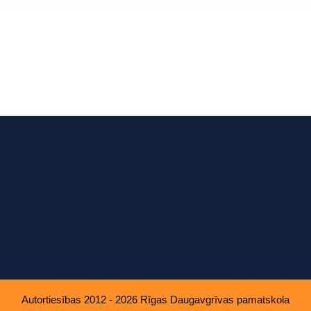
u, ko viņiem sniedzat vai ko viņi apkopo, kad lietojat viņu pakal
Autortiesības 2012 - 2026 Rīgas Daugavgrīvas pamatskola