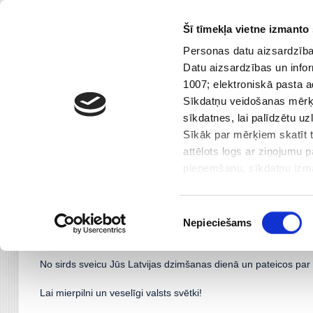
Šī tīmekļa vietne izmanto 
Skip
67 432 168
|
rdgps@riga.lv
Personas datu aizsardzības
Topošajiem pirmklasniekiem
to
Datu aizsardzības un infor
content
1007; elektroniskā pasta 
Galvenā
Par Mums
Sasniegumi
Sīkdatņu veidošanas mērķi
sīkdatnes, lai palīdzētu u
Lai mierpilni un veselīgi valsts svētki!
Sīkāk par mērķiem skatīt t
attēlots logs ar ziņojumu 
pieņemšanu, sīkdatņu izmat
iepazinies ar informāciju 
Lai mierpilni un veselīgi valsts svētki!
nodota trešajām personai. 
Piekrišanas
Centrālās administrācijas 
Nepieciešams
izvēle
Dzirciema ielā 28, Rīga, 
Skolas kolektīvam!
No sirds sveicu Jūs Latvijas dzimšanas dienā un pateicos pa
Mēs izmantojam sīkfailus, 
funkcijas un analizētu mūs
Lai mierpilni un veselīgi valsts svētki!
kopīgojam ar saviem sociāl