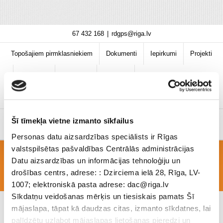
Skip
67 432 168
|
rdgps@riga.lv
to
content
Topošajiem pirmklasniekiem
Dokumenti
Iepirkumi
Projekti
Bibliotēka
Vakances
Jaunumi
COVID-19 informācija
Šī tīmekļa vietne izmanto sīkfailus
Personas datu aizsardzības speciālists ir Rīgas
valstspilsētas pašvaldības Centrālās administrācijas
Datu aizsardzības un informācijas tehnoloģiju un
e2
drošības centrs, adrese: : Dzirciema ielā 28, Rīga, LV-
1007; elektroniskā pasta adrese: dac@riga.lv
Sīkdatņu veidošanas mērķis un tiesiskais pamats Šī
mājaslapa, tāpat kā daudzas citas, izmanto sīkdatnes, lai
palīdzētu uzlabot mājaslapas lietošanas pieredzi un