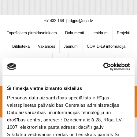
Skip
67 432 168
|
rdgps@riga.lv
to
content
Topošajiem pirmklasniekiem
Dokumenti
Iepirkumi
Projekti
Bibliotēka
Vakances
Jaunumi
COVID-19 informācija
Šī tīmekļa vietne izmanto sīkfailus
Personas datu aizsardzības speciālists ir Rīgas
katok_z
valstspilsētas pašvaldības Centrālās administrācijas
Datu aizsardzības un informācijas tehnoloģiju un
drošības centrs, adrese: : Dzirciema ielā 28, Rīga, LV-
1007; elektroniskā pasta adrese: dac@riga.lv
Sīkdatņu veidošanas mērķis un tiesiskais pamats Šī