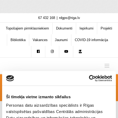
Skip
67 432 168
|
rdgps@riga.lv
to
content
Topošajiem pirmklasniekiem
Dokumenti
Iepirkumi
Projekti
Bibliotēka
Vakances
Jaunumi
COVID-19 informācija
karogs4
Šī tīmekļa vietne izmanto sīkfailus
Personas datu aizsardzības speciālists ir Rīgas
valstspilsētas pašvaldības Centrālās administrācijas
Datu aizsardzības un informācijas tehnoloģiju un