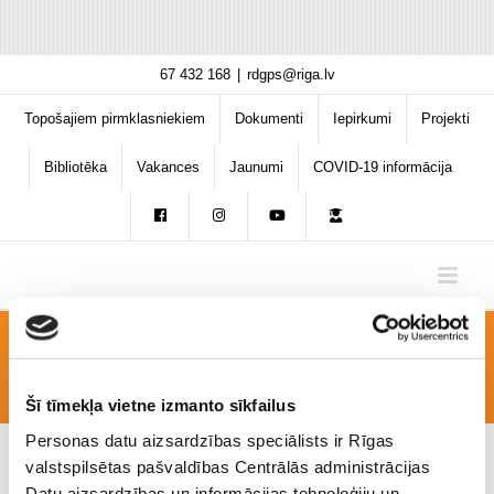
Skip
67 432 168
|
rdgps@riga.lv
to
content
Topošajiem pirmklasniekiem
Dokumenti
Iepirkumi
Projekti
Bibliotēka
Vakances
Jaunumi
COVID-19 informācija
karogs1
Šī tīmekļa vietne izmanto sīkfailus
Personas datu aizsardzības speciālists ir Rīgas
valstspilsētas pašvaldības Centrālās administrācijas
Datu aizsardzības un informācijas tehnoloģiju un