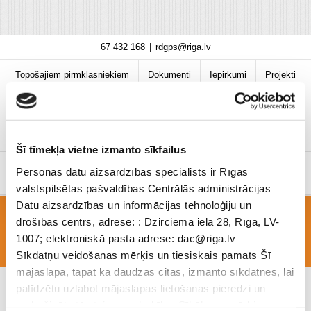
Skip
67 432 168
|
rdgps@riga.lv
to
content
Topošajiem pirmklasniekiem
Dokumenti
Iepirkumi
Projekti
Bibliotēka
Vakances
Jaunumi
COVID-19 informācija
Šī tīmekļa vietne izmanto sīkfailus
Personas datu aizsardzības speciālists ir Rīgas
valstspilsētas pašvaldības Centrālās administrācijas
Datu aizsardzības un informācijas tehnoloģiju un
drošības centrs, adrese: : Dzirciema ielā 28, Rīga, LV-
Zinātnieku nakts
1007; elektroniskā pasta adrese: dac@riga.lv
Sīkdatņu veidošanas mērķis un tiesiskais pamats Šī
mājaslapa, tāpat kā daudzas citas, izmanto sīkdatnes, lai
palīdzētu uzlabot mājaslapas lietošanas pieredzi un
nodrošinātu tās teicamu darbību. Sīkāk par mērķiem