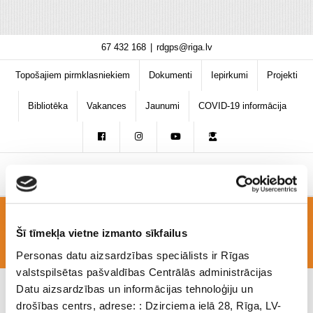
Skip
67 432 168
|
rdgps@riga.lv
to
content
Topošajiem pirmklasniekiem
Dokumenti
Iepirkumi
Projekti
Bibliotēka
Vakances
Jaunumi
COVID-19 informācija
Slidotava
Šī tīmekļa vietne izmanto sīkfailus
Personas datu aizsardzības speciālists ir Rīgas
valstspilsētas pašvaldības Centrālās administrācijas
Datu aizsardzības un informācijas tehnoloģiju un
drošības centrs, adrese: : Dzirciema ielā 28, Rīga, LV-