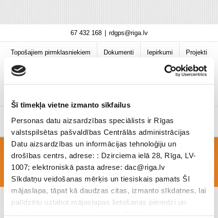
Skip
67 432 168
|
rdgps@riga.lv
to
content
Topošajiem pirmklasniekiem
Dokumenti
Iepirkumi
Projekti
Bibliotēka
Vakances
Jaunumi
COVID-19 informācija
Šī tīmekļa vietne izmanto sīkfailus
Personas datu aizsardzības speciālists ir Rīgas
valstspilsētas pašvaldības Centrālās administrācijas
Datu aizsardzības un informācijas tehnoloģiju un
drošības centrs, adrese: : Dzirciema ielā 28, Rīga, LV-
slavas_minute1
1007; elektroniskā pasta adrese: dac@riga.lv
Sīkdatņu veidošanas mērķis un tiesiskais pamats Šī
mājaslapa, tāpat kā daudzas citas, izmanto sīkdatnes, lai
palīdzētu uzlabot mājaslapas lietošanas pieredzi un
nodrošinātu tās teicamu darbību. Sīkāk par mērķiem