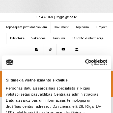
Skip
67 432 168
|
rdgps@riga.lv
to
content
Topošajiem pirmklasniekiem
Dokumenti
Iepirkumi
Projekti
Bibliotēka
Vakances
Jaunumi
COVID-19 informācija
Šī tīmekļa vietne izmanto sīkfailus
projekts5
Personas datu aizsardzības speciālists ir Rīgas
valstspilsētas pašvaldības Centrālās administrācijas
Datu aizsardzības un informācijas tehnoloģiju un
drošības centrs, adrese: : Dzirciema ielā 28, Rīga, LV-
1007; elektroniskā pasta adrese: dac@riga.lv