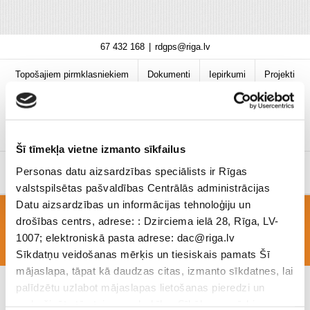
Skip
67 432 168
|
rdgps@riga.lv
to
content
Topošajiem pirmklasniekiem
Dokumenti
Iepirkumi
Projekti
Bibliotēka
Vakances
Jaunumi
COVID-19 informācija
Šī tīmekļa vietne izmanto sīkfailus
Personas datu aizsardzības speciālists ir Rīgas
valstspilsētas pašvaldības Centrālās administrācijas
Datu aizsardzības un informācijas tehnoloģiju un
drošības centrs, adrese: : Dzirciema ielā 28, Rīga, LV-
muzejs1
1007; elektroniskā pasta adrese: dac@riga.lv
Sīkdatņu veidošanas mērķis un tiesiskais pamats Šī
mājaslapa, tāpat kā daudzas citas, izmanto sīkdatnes, lai
palīdzētu uzlabot mājaslapas lietošanas pieredzi un
nodrošinātu tās teicamu darbību. Sīkāk par mērķiem