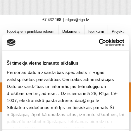
Skip
67 432 168
|
rdgps@riga.lv
to
content
Topošajiem pirmklasniekiem
Dokumenti
Iepirkumi
Projekti
Bibliotēka
Vakances
Jaunumi
COVID-19 informācija
Šī tīmekļa vietne izmanto sīkfailus
Personas datu aizsardzības speciālists ir Rīgas
valstspilsētas pašvaldības Centrālās administrācijas
Datu aizsardzības un informācijas tehnoloģiju un
drošības centrs, adrese: : Dzirciema ielā 28, Rīga, LV-
muzejs
1007; elektroniskā pasta adrese: dac@riga.lv
Sīkdatņu veidošanas mērķis un tiesiskais pamats Šī
mājaslapa, tāpat kā daudzas citas, izmanto sīkdatnes, lai
palīdzētu uzlabot mājaslapas lietošanas pieredzi un
nodrošinātu tās teicamu darbību. Sīkāk par mērķiem