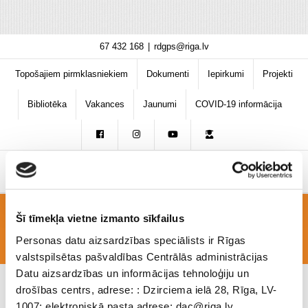
Skip
67 432 168
|
rdgps@riga.lv
to
content
Topošajiem pirmklasniekiem
Dokumenti
Iepirkumi
Projekti
Bibliotēka
Vakances
Jaunumi
COVID-19 informācija
Šī tīmekļa vietne izmanto sīkfailus
IMG_0498
Personas datu aizsardzības speciālists ir Rīgas
valstspilsētas pašvaldības Centrālās administrācijas
Datu aizsardzības un informācijas tehnoloģiju un
drošības centrs, adrese: : Dzirciema ielā 28, Rīga, LV-
1007; elektroniskā pasta adrese: dac@riga.lv