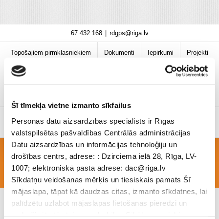
Skip
67 432 168
|
rdgps@riga.lv
to
content
Topošajiem pirmklasniekiem
Dokumenti
Iepirkumi
Projekti
Bibliotēka
Vakances
Jaunumi
COVID-19 informācija
Šī tīmekļa vietne izmanto sīkfailus
Personas datu aizsardzības speciālists ir Rīgas
valstspilsētas pašvaldības Centrālās administrācijas
Datu aizsardzības un informācijas tehnoloģiju un
drošības centrs, adrese: : Dzirciema ielā 28, Rīga, LV-
IMG-20180204-WA0003[1] (1)
1007; elektroniskā pasta adrese: dac@riga.lv
Sīkdatņu veidošanas mērķis un tiesiskais pamats Šī
mājaslapa, tāpat kā daudzas citas, izmanto sīkdatnes, lai
palīdzētu uzlabot mājaslapas lietošanas pieredzi un
nodrošinātu tās teicamu darbību. Sīkāk par mērķiem