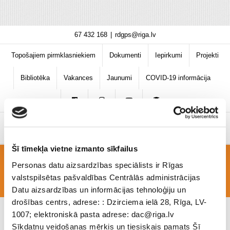
Skip
67 432 168
|
rdgps@riga.lv
to
content
Topošajiem pirmklasniekiem
Dokumenti
Iepirkumi
Projekti
Bibliotēka
Vakances
Jaunumi
COVID-19 informācija
Šī tīmekļa vietne izmanto sīkfailus
Personas datu aizsardzības speciālists ir Rīgas
!2.a dialogs
valstspilsētas pašvaldības Centrālās administrācijas
Datu aizsardzības un informācijas tehnoloģiju un
drošības centrs, adrese: : Dzirciema ielā 28, Rīga, LV-
1007; elektroniskā pasta adrese: dac@riga.lv
Sīkdatņu veidošanas mērķis un tiesiskais pamats Šī