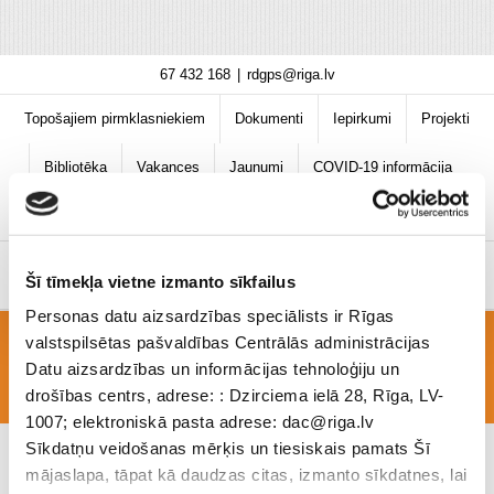
Skip
67 432 168
|
rdgps@riga.lv
to
content
Topošajiem pirmklasniekiem
Dokumenti
Iepirkumi
Projekti
Bibliotēka
Vakances
Jaunumi
COVID-19 informācija
Šī tīmekļa vietne izmanto sīkfailus
Personas datu aizsardzības speciālists ir Rīgas
valstspilsētas pašvaldības Centrālās administrācijas
199-3-1200-DSC_0274
Datu aizsardzības un informācijas tehnoloģiju un
drošības centrs, adrese: : Dzirciema ielā 28, Rīga, LV-
1007; elektroniskā pasta adrese: dac@riga.lv
Sīkdatņu veidošanas mērķis un tiesiskais pamats Šī
mājaslapa, tāpat kā daudzas citas, izmanto sīkdatnes, lai