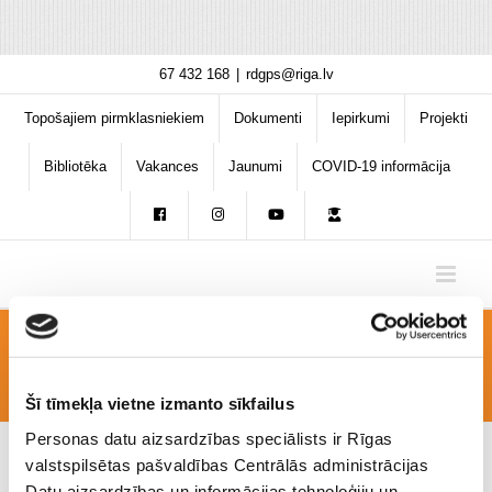
Skip
67 432 168
|
rdgps@riga.lv
to
content
Topošajiem pirmklasniekiem
Dokumenti
Iepirkumi
Projekti
Bibliotēka
Vakances
Jaunumi
COVID-19 informācija
projekt2
Šī tīmekļa vietne izmanto sīkfailus
Personas datu aizsardzības speciālists ir Rīgas
valstspilsētas pašvaldības Centrālās administrācijas
Datu aizsardzības un informācijas tehnoloģiju un