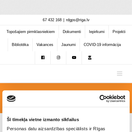
Skip
67 432 168
|
rdgps@riga.lv
to
content
Topošajiem pirmklasniekiem
Dokumenti
Iepirkumi
Projekti
Bibliotēka
Vakances
Jaunumi
COVID-19 informācija
Projek_1
Šī tīmekļa vietne izmanto sīkfailus
Personas datu aizsardzības speciālists ir Rīgas