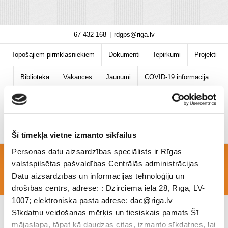
Skip
67 432 168
|
rdgps@riga.lv
to
content
Topošajiem pirmklasniekiem
Dokumenti
Iepirkumi
Projekti
Bibliotēka
Vakances
Jaunumi
COVID-19 informācija
Šī tīmekļa vietne izmanto sīkfailus
Personas datu aizsardzības speciālists ir Rīgas
valstspilsētas pašvaldības Centrālās administrācijas
IMG-20180204-WA0001[1] (1)
Datu aizsardzības un informācijas tehnoloģiju un
drošības centrs, adrese: : Dzirciema ielā 28, Rīga, LV-
1007; elektroniskā pasta adrese: dac@riga.lv
Sīkdatņu veidošanas mērķis un tiesiskais pamats Šī
mājaslapa, tāpat kā daudzas citas, izmanto sīkdatnes, lai