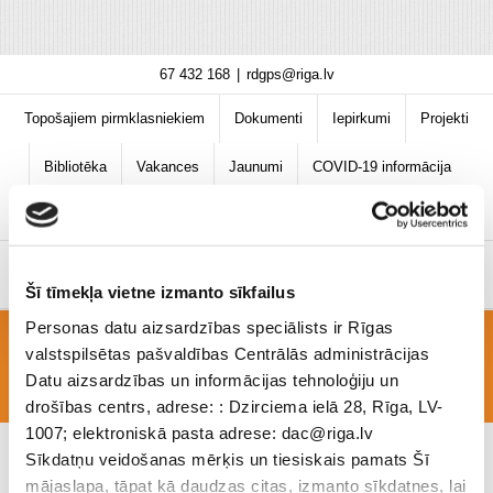
Skip
67 432 168
|
rdgps@riga.lv
to
content
Topošajiem pirmklasniekiem
Dokumenti
Iepirkumi
Projekti
Bibliotēka
Vakances
Jaunumi
COVID-19 informācija
Šī tīmekļa vietne izmanto sīkfailus
Personas datu aizsardzības speciālists ir Rīgas
valstspilsētas pašvaldības Centrālās administrācijas
Foto_dec
Datu aizsardzības un informācijas tehnoloģiju un
drošības centrs, adrese: : Dzirciema ielā 28, Rīga, LV-
1007; elektroniskā pasta adrese: dac@riga.lv
Sīkdatņu veidošanas mērķis un tiesiskais pamats Šī
mājaslapa, tāpat kā daudzas citas, izmanto sīkdatnes, lai