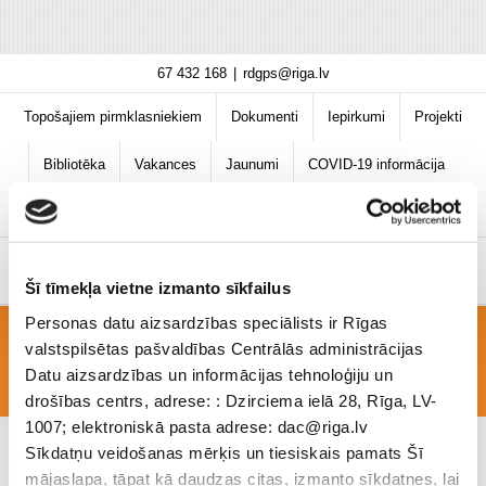
Skip
67 432 168
|
rdgps@riga.lv
to
content
Topošajiem pirmklasniekiem
Dokumenti
Iepirkumi
Projekti
Bibliotēka
Vakances
Jaunumi
COVID-19 informācija
Šī tīmekļa vietne izmanto sīkfailus
Personas datu aizsardzības speciālists ir Rīgas
valstspilsētas pašvaldības Centrālās administrācijas
Foto2
Datu aizsardzības un informācijas tehnoloģiju un
drošības centrs, adrese: : Dzirciema ielā 28, Rīga, LV-
1007; elektroniskā pasta adrese: dac@riga.lv
Sīkdatņu veidošanas mērķis un tiesiskais pamats Šī
mājaslapa, tāpat kā daudzas citas, izmanto sīkdatnes, lai