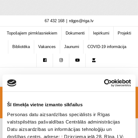
Skip
67 432 168
|
rdgps@riga.lv
to
content
Topošajiem pirmklasniekiem
Dokumenti
Iepirkumi
Projekti
Bibliotēka
Vakances
Jaunumi
COVID-19 informācija
Florbols
Šī tīmekļa vietne izmanto sīkfailus
Personas datu aizsardzības speciālists ir Rīgas
valstspilsētas pašvaldības Centrālās administrācijas
Datu aizsardzības un informācijas tehnoloģiju un
drošības centrs, adrese: : Dzirciema ielā 28, Rīga, LV-