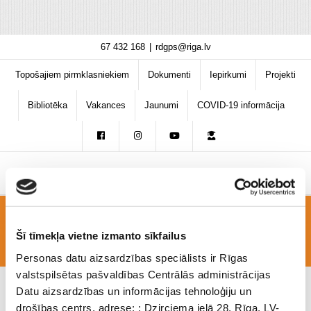
Skip
67 432 168
|
rdgps@riga.lv
to
content
Topošajiem pirmklasniekiem
Dokumenti
Iepirkumi
Projekti
Bibliotēka
Vakances
Jaunumi
COVID-19 informācija
trakai5-300×169
Šī tīmekļa vietne izmanto sīkfailus
Personas datu aizsardzības speciālists ir Rīgas
valstspilsētas pašvaldības Centrālās administrācijas
Datu aizsardzības un informācijas tehnoloģiju un
drošības centrs, adrese: : Dzirciema ielā 28, Rīga, LV-