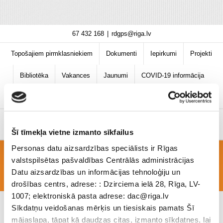
Skip
67 432 168
|
rdgps@riga.lv
to
content
Topošajiem pirmklasniekiem
Dokumenti
Iepirkumi
Projekti
Bibliotēka
Vakances
Jaunumi
COVID-19 informācija
Šī tīmekļa vietne izmanto sīkfailus
Personas datu aizsardzības speciālists ir Rīgas
valstspilsētas pašvaldības Centrālās administrācijas
EDk_5-9_2019_30.9-4.Oktobris
Datu aizsardzības un informācijas tehnoloģiju un
drošības centrs, adrese: : Dzirciema ielā 28, Rīga, LV-
1007; elektroniskā pasta adrese: dac@riga.lv
Sīkdatņu veidošanas mērķis un tiesiskais pamats Šī
mājaslapa, tāpat kā daudzas citas, izmanto sīkdatnes, lai