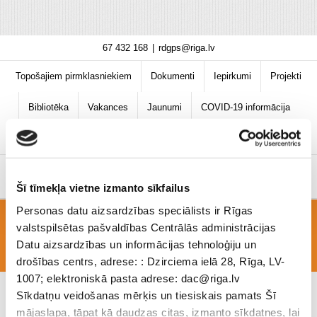
Skip
67 432 168
|
rdgps@riga.lv
to
content
Topošajiem pirmklasniekiem
Dokumenti
Iepirkumi
Projekti
Bibliotēka
Vakances
Jaunumi
COVID-19 informācija
Šī tīmekļa vietne izmanto sīkfailus
Personas datu aizsardzības speciālists ir Rīgas
valstspilsētas pašvaldības Centrālās administrācijas
EDk_10-12_2019_30.09-4.Oktobris
Datu aizsardzības un informācijas tehnoloģiju un
drošības centrs, adrese: : Dzirciema ielā 28, Rīga, LV-
1007; elektroniskā pasta adrese: dac@riga.lv
Sīkdatņu veidošanas mērķis un tiesiskais pamats Šī
mājaslapa, tāpat kā daudzas citas, izmanto sīkdatnes, lai