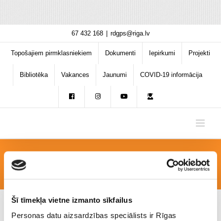
Skip
67 432 168
|
rdgps@riga.lv
to
content
Topošajiem pirmklasniekiem
Dokumenti
Iepirkumi
Projekti
Bibliotēka
Vakances
Jaunumi
COVID-19 informācija
DSC_0052
Šī tīmekļa vietne izmanto sīkfailus
Personas datu aizsardzības speciālists ir Rīgas